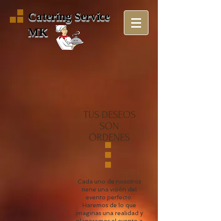
Catering Service
MK
TUS DESEOS
SON
ÓRDENES
Cada uno de nosotros
tiene una visión del
evento perfecto.
Haremos de lo que
imaginas una realidad y